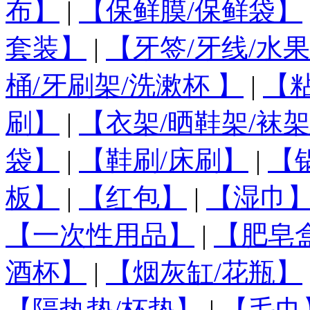
布】
|
【保鲜膜/保鲜袋】
套装】
|
【牙签/牙线/水
桶/牙刷架/洗漱杯 】
|
【
刷】
|
【衣架/晒鞋架/袜架
袋】
|
【鞋刷/床刷】
|
【
板】
|
【红包】
|
【湿巾
【一次性用品】
|
【肥皂
酒杯】
|
【烟灰缸/花瓶】
【隔热垫/杯垫】
|
【毛巾