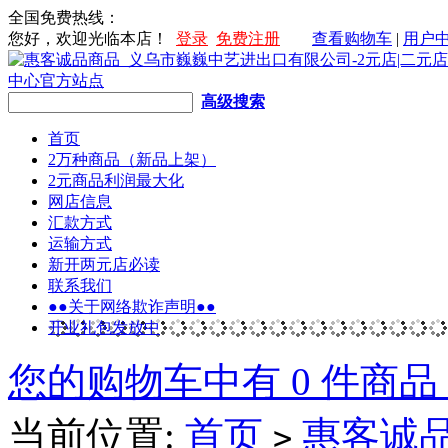
全国免费热线：
您好，欢迎光临本店！
登录
免费注册
查看购物车
|
用户
高级搜索
首页
2万种商品（新品上架）
2元商品利润最大化
网店信息
汇款方式
运输方式
新开两元店必读
联系我们
●●关于网络欺诈声明●●
开业礼包发放中
您的购物车中有 0 件商品
当前位置:
首页
惠客诚
>