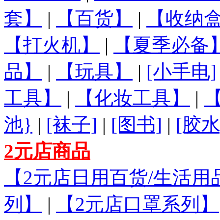
套】
|
【百货】
|
【收纳盒
【打火机】
|
【夏季必备
品】
|
【玩具】
|
[小手电]
工具】
|
【化妆工具】
|
池}
|
[袜子]
|
[图书]
|
[胶水
2元店商品
【2元店日用百货/生活用
列】
|
【2元店口罩系列】