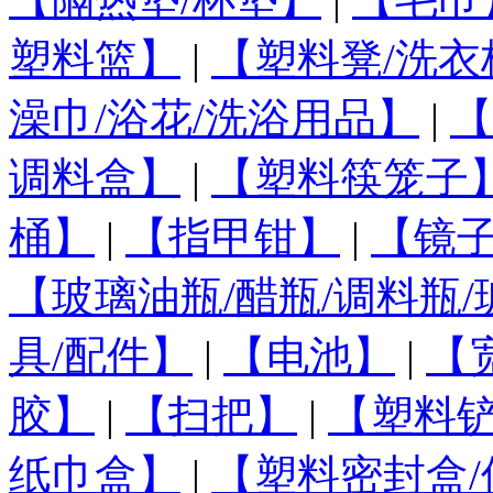
塑料篮】
|
【塑料凳/洗衣
澡巾/浴花/洗浴用品】
|
【
调料盒】
|
【塑料筷笼子
桶】
|
【指甲钳】
|
【镜
【玻璃油瓶/醋瓶/调料瓶
具/配件】
|
【电池】
|
【
胶】
|
【扫把】
|
【塑料铲
纸巾盒】
|
【塑料密封盒/