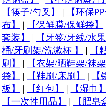
【筷子/勺叉】
|
【环保PP
布】
|
【保鲜膜/保鲜袋】
套装】
|
【牙签/牙线/水
桶/牙刷架/洗漱杯 】
|
【
刷】
|
【衣架/晒鞋架/袜架
袋】
|
【鞋刷/床刷】
|
【
板】
|
【红包】
|
【湿巾
【一次性用品】
|
【肥皂