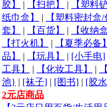
胶】
|
【扫把】
|
【塑料铲
纸巾盒】
|
【塑料密封盒/
套】
|
【百货】
|
【收纳盒
【打火机】
|
【夏季必备
品】
|
【玩具】
|
[小手电]
工具】
|
【化妆工具】
|
池}
|
[袜子]
|
[图书]
|
[胶水
2元店商品