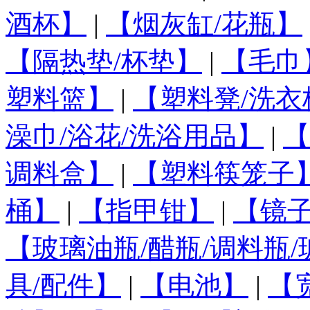
酒杯】
|
【烟灰缸/花瓶】
【隔热垫/杯垫】
|
【毛巾
塑料篮】
|
【塑料凳/洗衣
澡巾/浴花/洗浴用品】
|
【
调料盒】
|
【塑料筷笼子
桶】
|
【指甲钳】
|
【镜
【玻璃油瓶/醋瓶/调料瓶
具/配件】
|
【电池】
|
【