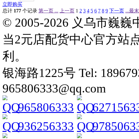
立即购买
总计
177
个记录
第一页 ...
上一页
1
2
3
4
5
6
7
8
9
下一页
...最
© 2005-2026 义乌
当2元店配货中心官方站
利。
银海路1225号 Tel: 1896793
965806333@qq.com
965806333
6271563
936256333
9785063