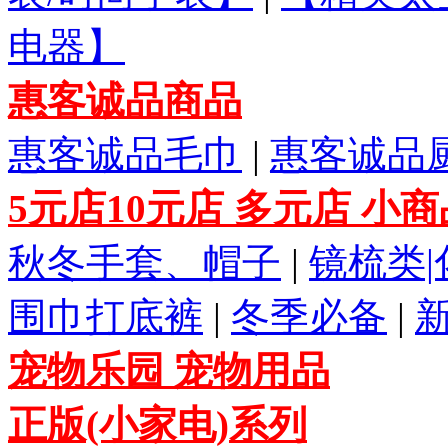
电器】
惠客诚品商品
惠客诚品毛巾
|
惠客诚品
5元店10元店 多元店 小
秋冬手套、帽子
|
镜梳类
围巾打底裤
|
冬季必备
|
宠物乐园 宠物用品
正版(小家电)系列