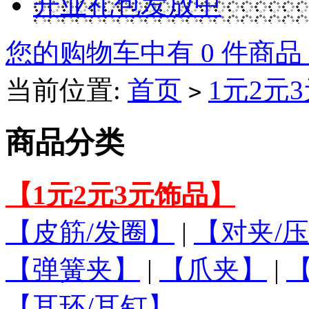
开业礼包发放中
您的购物车中有 0 件商品
当前位置:
首页
1元2元
>
商品分类
【1元2元3元饰品】
【皮筋/发圈】
|
【对夹/压
【弹簧夹】
|
【爪夹】
|
【耳环/耳钉】