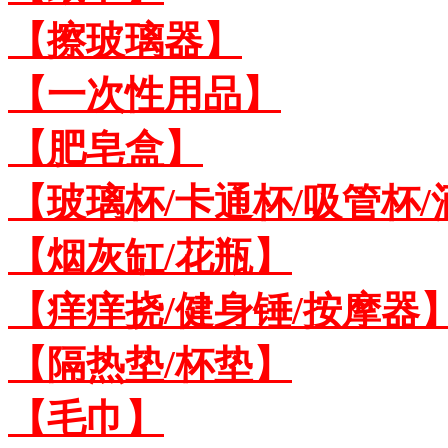
【擦玻璃器】
【一次性用品】
【肥皂盒】
【玻璃杯/卡通杯/吸管杯/
【烟灰缸/花瓶】
【痒痒挠/健身锤/按摩器
【隔热垫/杯垫】
【毛巾】