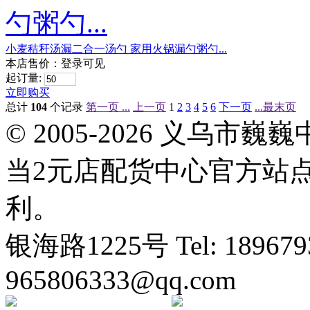
小麦秸秆汤漏二合一汤勺 家用火锅漏勺粥勺...
本店售价：
登录可见
起订量:
立即购买
总计
104
个记录
第一页 ...
上一页
1
2
3
4
5
6
下一页
...最末页
© 2005-2026 义乌
当2元店配货中心官方站
利。
银海路1225号 Tel: 1896793
965806333@qq.com