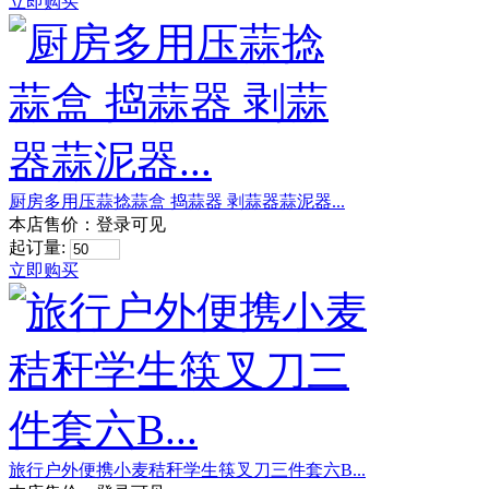
立即购买
厨房多用压蒜捻蒜盒 捣蒜器 剥蒜器蒜泥器...
本店售价：
登录可见
起订量:
立即购买
旅行户外便携小麦秸秆学生筷叉刀三件套六B...