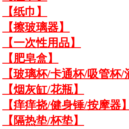
【纸巾】
【擦玻璃器】
【一次性用品】
【肥皂盒】
【玻璃杯/卡通杯/吸管杯/
【烟灰缸/花瓶】
【痒痒挠/健身锤/按摩器
【隔热垫/杯垫】