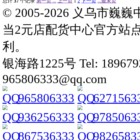
总计
37
个记录
第一页 ...
上一页
1
2
下一页
...最末页
© 2005-2026 义乌
当2元店配货中心官方站
利。
银海路1225号 Tel: 1896793
965806333@qq.com
965806333
6271563
936256333
9785063
867536333
9826583