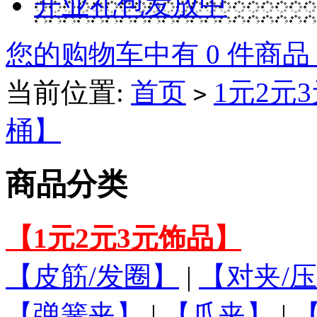
开业礼包发放中
您的购物车中有 0 件商品
当前位置:
首页
1元2元
>
桶】
商品分类
【1元2元3元饰品】
【皮筋/发圈】
|
【对夹/压
【弹簧夹】
|
【爪夹】
|