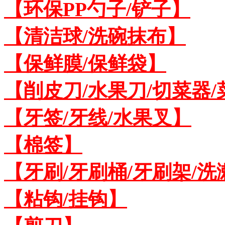
【环保PP勺子/铲子】
【清洁球/洗碗抹布】
【保鲜膜/保鲜袋】
【削皮刀/水果刀/切菜器
【牙签/牙线/水果叉】
【棉签】
【牙刷/牙刷桶/牙刷架/洗
【粘钩/挂钩】