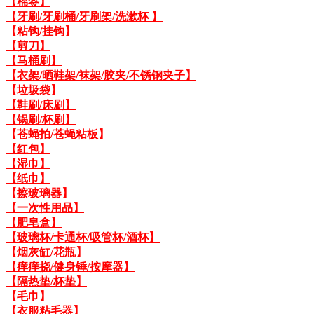
【棉签】
【牙刷/牙刷桶/牙刷架/洗漱杯 】
【粘钩/挂钩】
【剪刀】
【马桶刷】
【衣架/晒鞋架/袜架/胶夹/不锈钢夹子】
【垃圾袋】
【鞋刷/床刷】
【锅刷/杯刷】
【苍蝇拍/苍蝇粘板】
【红包】
【湿巾】
【纸巾】
【擦玻璃器】
【一次性用品】
【肥皂盒】
【玻璃杯/卡通杯/吸管杯/酒杯】
【烟灰缸/花瓶】
【痒痒挠/健身锤/按摩器】
【隔热垫/杯垫】
【毛巾】
【衣服粘毛器】