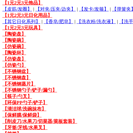
【1元2元3元饰品】
【皮筋/发圈】
|
【对夹/压夹/边夹】
|
【发卡/发箍】
|
【弹簧夹
【1元2元3元日化用品】
【其它日化系列】
|
【香皂/肥皂】
|
【洗衣粉/洗衣液】
|
【洗手
【1元2元3元玩具】
【陶瓷盘】
【陶瓷碗】
【仿瓷碗】
【陶瓷杯】
【仿瓷盘】
【仿瓷勺】
【不锈钢盆】
【不锈钢盘】
【不锈钢蒸片】
【不锈钢勺子/铲子/漏勺】
【筷子/勺叉】
【环保PP勺子/铲子】
【清洁球/洗碗抹布】
【保鲜膜/保鲜袋】
【削皮刀/水果刀/切菜器/菜板套装】
【牙签/牙线/水果叉】