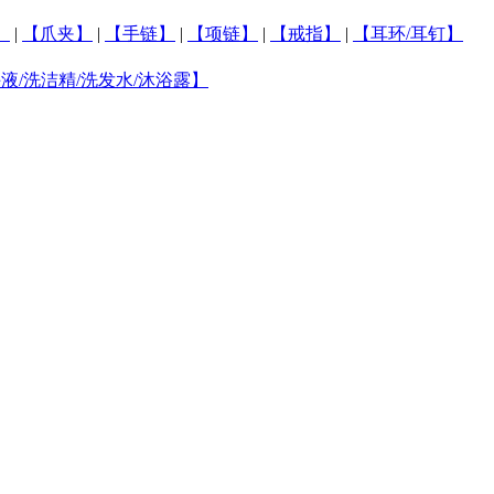
】
|
【爪夹】
|
【手链】
|
【项链】
|
【戒指】
|
【耳环/耳钉】
液/洗洁精/洗发水/沐浴露】