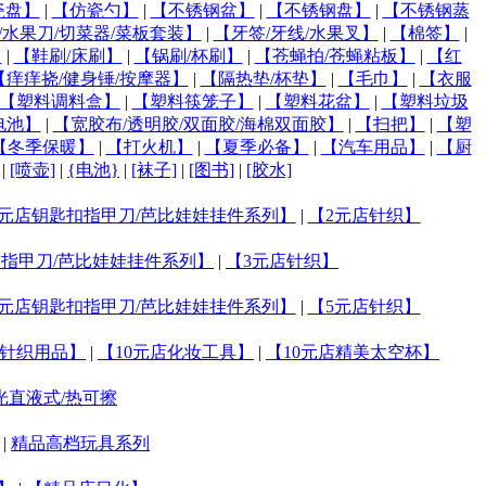
瓷盘】
|
【仿瓷勺】
|
【不锈钢盆】
|
【不锈钢盘】
|
【不锈钢蒸
/水果刀/切菜器/菜板套装】
|
【牙签/牙线/水果叉】
|
【棉签】
|
】
|
【鞋刷/床刷】
|
【锅刷/杯刷】
|
【苍蝇拍/苍蝇粘板】
|
【红
【痒痒挠/健身锤/按摩器】
|
【隔热垫/杯垫】
|
【毛巾】
|
【衣服
【塑料调料盒】
|
【塑料筷笼子】
|
【塑料花盆】
|
【塑料垃圾
电池】
|
【宽胶布/透明胶/双面胶/海棉双面胶】
|
【扫把】
|
【塑
【冬季保暖】
|
【打火机】
|
【夏季必备】
|
【汽车用品】
|
【厨
|
[喷壶]
|
{电池}
|
[袜子]
|
[图书]
|
[胶水]
2元店钥匙扣指甲刀/芭比娃娃挂件系列】
|
【2元店针织】
扣指甲刀/芭比娃娃挂件系列】
|
【3元店针织】
5元店钥匙扣指甲刀/芭比娃娃挂件系列】
|
【5元店针织】
店针织用品】
|
【10元店化妆工具】
|
【10元店精美太空杯】
光直液式/热可擦
|
精品高档玩具系列