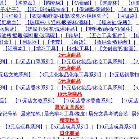
玩具】
|
【陶瓷盘】
|
【陶瓷碗】
|
【仿瓷碗】
|
【陶瓷杯】
|
【仿
勺子/铲子】
|
【清洁球/洗碗抹布】
|
【保鲜膜/保鲜袋】
|
【削皮刀
【马桶刷】
|
【衣架/晒鞋架/袜架/胶夹/不锈钢夹子】
|
【垃圾袋
【肥皂盒】
|
【玻璃杯/卡通杯/吸管杯/酒杯】
|
【烟灰缸/花瓶】
|
/水果蓝】
|
【搓澡巾/浴花/洗浴用品】
|
【塑料收纳桶/勺/漏斗】
|
油瓶/醋瓶/调料瓶/玻璃碗】
|
【鞋垫】
|
【五金工具/配件】
|
【
鲜盒】
|
【启瓶器】
|
【卡套】
|
【百货】
|
【收纳盒/收纳蓝】
|
|
【记事本】
|
【学习工具】
|
【化妆工具】
|
【文创贴纸/贴画】
2元店商品
系列】
|
【2元店口罩系列】
|
【2元店化妆品/化妆工具系列】
|
【
3元店商品
3元店文教系列】
|
【3元店化妆品化妆工具系列】
|
【3元店钥匙
5元店商品
系列】
|
【5元店香水系列】
|
【5元店化妆品/化妆工具系列】
|
【
10元店商品
用品】
|
【10元店文教系列】
|
【10元店香水香薰系列】
|
【10元
晨光文具系列
光记号笔
|
晨光铅笔
|
晨光学习工具/橡皮
|
晨光文具考试套装
|
晨
精美玩具
|
【3元店玩具系列】
|
【5元店玩具系列】
|
【10元店玩具系列】
日化商品