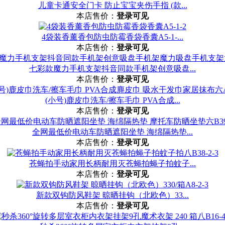
儿童卡通安全门卡 防止宝宝夹伤手指 (款...
本店售价：
登录可见
4袋装香薰香包防虫防霉香袋香囊A5-1-...
本店售价：
登录可见
七彩款魔力手机支架抖音同款手机架创意吸盘...
本店售价：
登录可见
(小号)鹿皮巾洗车/擦车毛巾 PVA合成...
本店售价：
登录可见
全网最低价电动车防晒遮阳坐垫 海绵隔热垫...
本店售价：
登录可见
苍蝇拍手动家用长柄耐用灭苍蝇拍蝇子拍蚊子...
本店售价：
登录可见
新款双钩防风鞋架 晾晒挂钩（北欧色）33...
本店售价：
登录可见