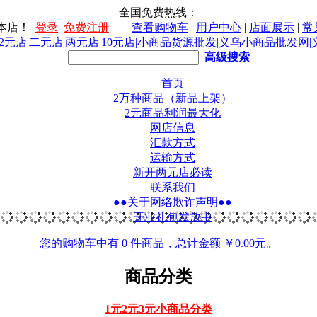
全国免费热线：
本店！
登录
免费注册
查看购物车
|
用户中心
|
店面展示
|
常
高级搜索
首页
2万种商品（新品上架）
2元商品利润最大化
网店信息
汇款方式
运输方式
新开两元店必读
联系我们
●●关于网络欺诈声明●●
开业礼包发放中
您的购物车中有 0 件商品，总计金额 ￥0.00元。
商品分类
1元2元3元小商品分类