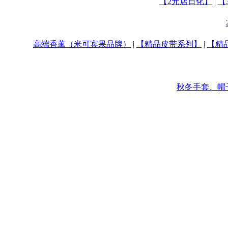
【2元店日化】
|
【
高端香薰（米可宾果品牌）
|
【精品皮带系列】
|
【精
秋冬手套、帽