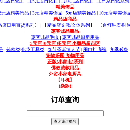
3元店日化】
|
【5元店日化】
|
【10元店日化】
|
【日系日化系列
精美饰品
2元店精美饰品
|
3元店精美饰品
|
5元店精美饰品
|
10元店精美饰
精品店商品
品店日用百货系列】
|
【精品店文教/文体系列】
|
【台灯钟表/时
惠客诚品商品
惠客诚品毛巾
|
惠客诚品厨房用品
5元店10元店 多元店 小商品超市区
子
|
镜梳类|化妆工具类
|
春节圣诞情人节
|
围巾打底裤
|
冬季必备
宠物乐园 宠物用品
正版(小家电)系列
佛教藏教用品
外贸小家电厨具
【耳机】
{杂款}
订单查询