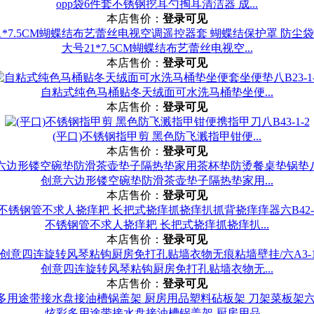
opp袋6件套不锈钢挖耳勺掏耳清洁器 成...
本店售价：
登录可见
大号21*7.5CM蝴蝶结布艺蕾丝电视空...
本店售价：
登录可见
自粘式纯色马桶贴冬天绒面可水洗马桶垫坐便...
本店售价：
登录可见
(平口)不锈钢指甲剪 黑色防飞溅指甲钳便...
本店售价：
登录可见
创意六边形镂空碗垫防滑茶壶垫子隔热垫家用...
本店售价：
登录可见
不锈钢管不求人挠痒耙 长把式挠痒抓挠痒扒...
本店售价：
登录可见
创意四连旋转风琴粘钩厨房免打孔贴墙衣物无...
本店售价：
登录可见
炫彩多用途带接水盘接油槽锅盖架 厨房用品...