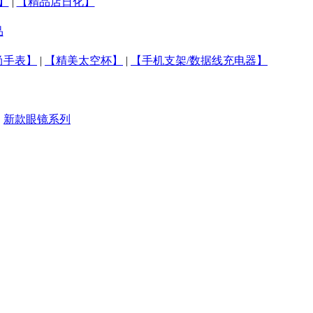
】
|
【精品店日化】
品
尚手表】
|
【精美太空杯】
|
【手机支架/数据线充电器】
|
新款眼镜系列