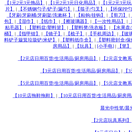
【1元2元3元饰品】
|
【1元2元3元日化用品】
|
【1元2元3元
片】
|
【不锈钢勺子/铲子/漏勺】
|
【筷子/勺叉】
|
【环保PP
【牙刷/牙刷桶/牙刷架/洗漱杯 】
|
【粘钩/挂钩】
|
【剪刀】
|
包】
|
【湿巾】
|
【纸巾】
|
【擦玻璃器】
|
【一次性用品】
|
粘毛器】
|
【塑料盆/塑料篮】
|
【塑料凳/洗衣板】
|
【水果盘
桶】
|
【指甲钳】
|
【镜子】
|
【梳子】
|
【手机周边】
|
【玻璃
料铲子簸箕垃圾铲/米铲】
|
【塑料纸巾盒】
|
【塑料密封盒/保
房用品】
|
【玩具】
|
[小手电]
|
【笔】
【2元店日用百货/生活用品/厨房用品】
|
【2元店文教
【3元店日用百货/生活用品/厨房用品】
|
【
【5元店日用百货/生活用品/厨房用品】
|
【5元店文教
【10元店拖鞋拖鞋】
|
【10元店日用百货/生活用品/厨房
晨光中性笔/晨
【2元店玩具系列】