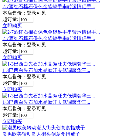
2-7酒红石榴石保色金貔貅手串转运情侣手...
本店售价：
登录可见
起订量:
立即购买
2-7酒红石榴石保色金貔貅手串转运情侣手...
本店售价：
登录可见
起订量:
立即购买
1-3巴西白先石加水晶8#旺夫低调奢华三...
本店售价：
登录可见
起订量:
立即购买
1-3巴西白先石加水晶8#旺夫低调奢华三...
本店售价：
登录可见
起订量:
立即购买
潮男欧美转动潮人街头创意食指戒子