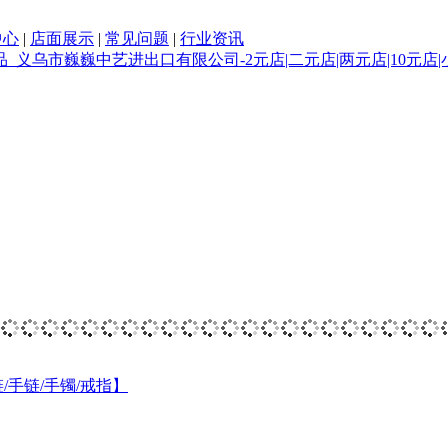
中心
|
店面展示
|
常见问题
|
行业资讯
/手链/手镯/戒指】