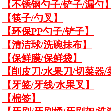
【不锈钢勺子/铲子/漏勺
【筷子/勺叉】
【环保PP勺子/铲子】
【清洁球/洗碗抹布】
【保鲜膜/保鲜袋】
【削皮刀/水果刀/切菜器
【牙签/牙线/水果叉】
【棉签】