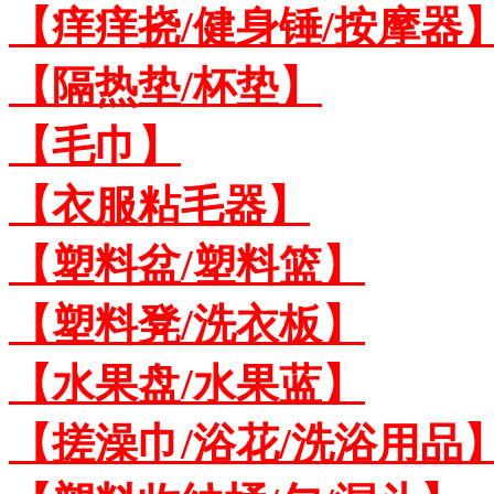
【痒痒挠/健身锤/按摩器
【隔热垫/杯垫】
【毛巾】
【衣服粘毛器】
【塑料盆/塑料篮】
【塑料凳/洗衣板】
【水果盘/水果蓝】
【搓澡巾/浴花/洗浴用品