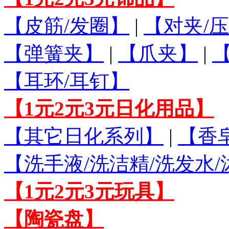
【皮筋/发圈】
|
【对夹/压
【弹簧夹】
|
【爪夹】
|
【耳环/耳钉】
【1元2元3元日化用品】
【其它日化系列】
|
【香
【洗手液/洗洁精/洗发水
【1元2元3元玩具】
【陶瓷盘】