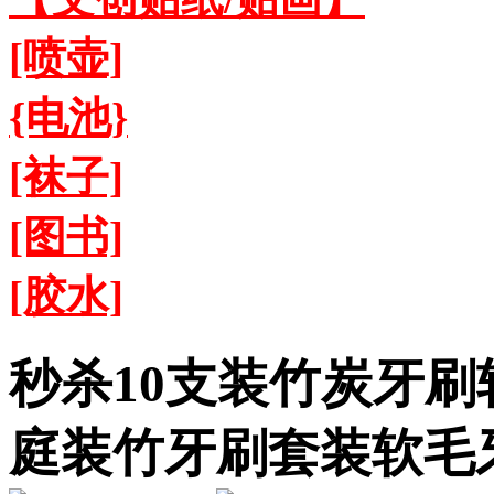
[喷壶]
{电池}
[袜子]
[图书]
[胶水]
秒杀10支装竹炭牙
庭装竹牙刷套装软毛牙刷