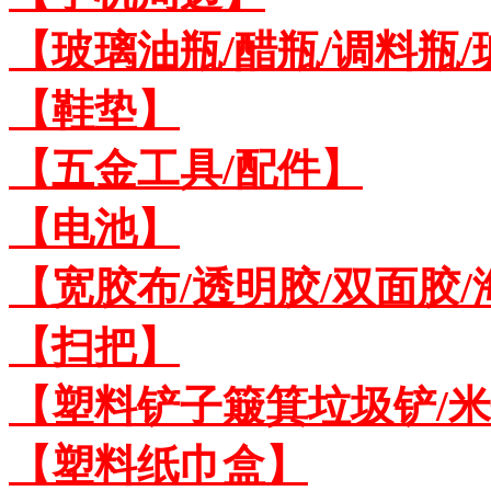
【玻璃油瓶/醋瓶/调料瓶
【鞋垫】
【五金工具/配件】
【电池】
【宽胶布/透明胶/双面胶
【扫把】
【塑料铲子簸箕垃圾铲/
【塑料纸巾盒】