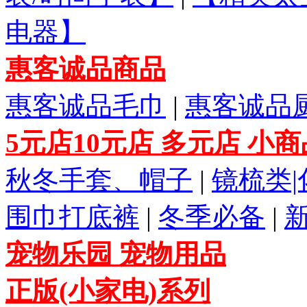
电器】
惠客诚品商品
惠客诚品毛巾
|
惠客诚品
5元店10元店 多元店 小
秋冬手套、帽子
|
镜梳类
围巾打底裤
|
冬季必备
|
宠物乐园 宠物用品
正版(小家电)系列