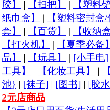
胶】
|
【扫把】
|
【塑料铲
纸巾盒】
|
【塑料密封盒/
套】
|
【百货】
|
【收纳盒
【打火机】
|
【夏季必备
品】
|
【玩具】
|
[小手电]
工具】
|
【化妆工具】
|
池}
|
[袜子]
|
[图书]
|
[胶水
2元店商品