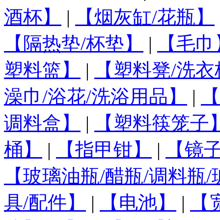
酒杯】
|
【烟灰缸/花瓶】
【隔热垫/杯垫】
|
【毛巾
塑料篮】
|
【塑料凳/洗衣
澡巾/浴花/洗浴用品】
|
【
调料盒】
|
【塑料筷笼子
桶】
|
【指甲钳】
|
【镜
【玻璃油瓶/醋瓶/调料瓶
具/配件】
|
【电池】
|
【