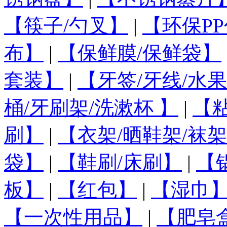
【筷子/勺叉】
|
【环保PP
布】
|
【保鲜膜/保鲜袋】
套装】
|
【牙签/牙线/水
桶/牙刷架/洗漱杯 】
|
【
刷】
|
【衣架/晒鞋架/袜架
袋】
|
【鞋刷/床刷】
|
【
板】
|
【红包】
|
【湿巾
【一次性用品】
|
【肥皂