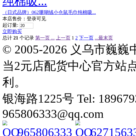
（日式品牌）062珊瑚绒小仓鼠毛巾纯棉吸...
本店售价：
登录可见
起订量:
立即购买
总计
21
个记录
第一页 ...
上一页
1
2
下一页
...最末页
© 2005-2026 义乌
当2元店配货中心官方站
利。
银海路1225号 Tel: 1896793
965806333@qq.com
965806333
6271563