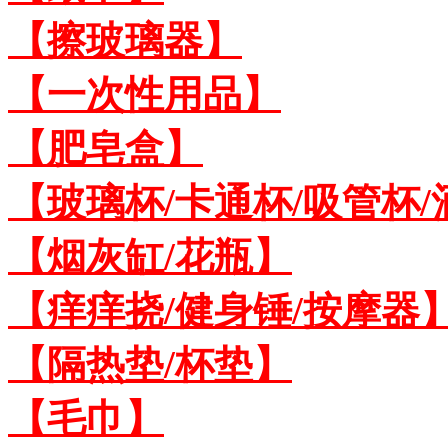
【擦玻璃器】
【一次性用品】
【肥皂盒】
【玻璃杯/卡通杯/吸管杯/
【烟灰缸/花瓶】
【痒痒挠/健身锤/按摩器
【隔热垫/杯垫】
【毛巾】