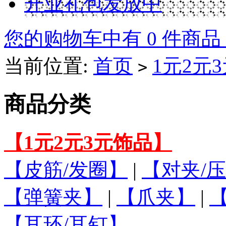
开业礼包发放中
您的购物车中有 0 件商品
当前位置:
首页
1元2元
>
商品分类
【1元2元3元饰品】
【皮筋/发圈】
|
【对夹/压
【弹簧夹】
|
【爪夹】
|
【耳环/耳钉】