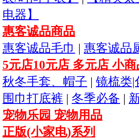
电器】
惠客诚品商品
惠客诚品毛巾
|
惠客诚品
5元店10元店 多元店 小
秋冬手套、帽子
|
镜梳类
围巾打底裤
|
冬季必备
|
宠物乐园 宠物用品
正版(小家电)系列