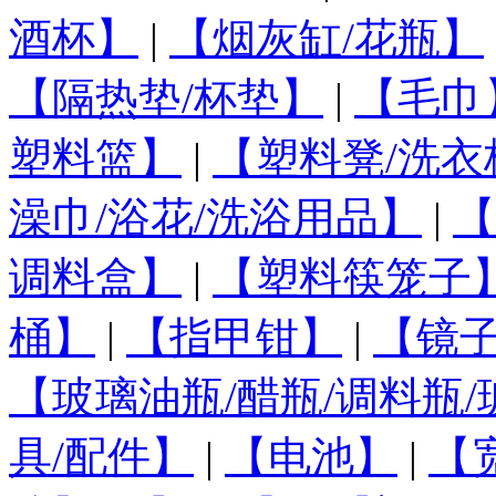
酒杯】
|
【烟灰缸/花瓶】
【隔热垫/杯垫】
|
【毛巾
塑料篮】
|
【塑料凳/洗衣
澡巾/浴花/洗浴用品】
|
【
调料盒】
|
【塑料筷笼子
桶】
|
【指甲钳】
|
【镜
【玻璃油瓶/醋瓶/调料瓶
具/配件】
|
【电池】
|
【