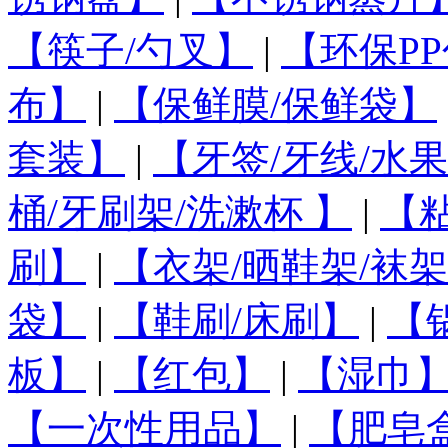
【筷子/勺叉】
|
【环保PP
布】
|
【保鲜膜/保鲜袋】
套装】
|
【牙签/牙线/水
桶/牙刷架/洗漱杯 】
|
【
刷】
|
【衣架/晒鞋架/袜架
袋】
|
【鞋刷/床刷】
|
【
板】
|
【红包】
|
【湿巾
【一次性用品】
|
【肥皂