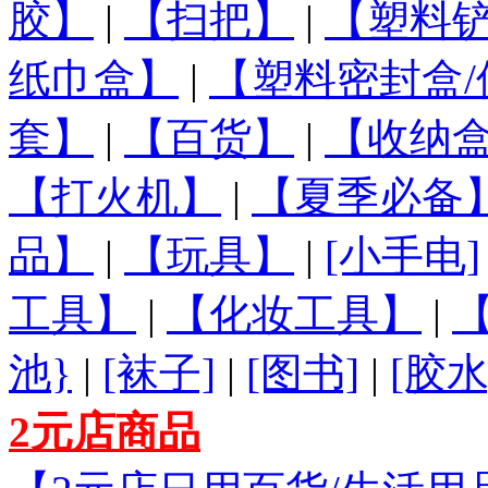
胶】
|
【扫把】
|
【塑料铲
纸巾盒】
|
【塑料密封盒/
套】
|
【百货】
|
【收纳盒
【打火机】
|
【夏季必备
品】
|
【玩具】
|
[小手电]
工具】
|
【化妆工具】
|
池}
|
[袜子]
|
[图书]
|
[胶水
2元店商品