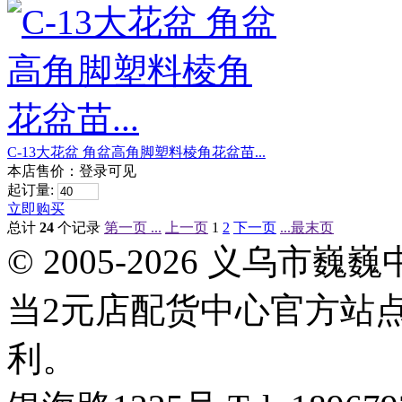
C-13大花盆 角盆高角脚塑料棱角花盆苗...
本店售价：
登录可见
起订量:
立即购买
总计
24
个记录
第一页 ...
上一页
1
2
下一页
...最末页
© 2005-2026 义乌
当2元店配货中心官方站
利。