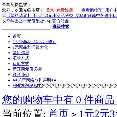
全国免费热线：
您好，欢迎光临本店！
登录
免费注册
查看购物车
|
用户
高级搜索
首页
2万种商品（新品上架）
2元商品利润最大化
网店信息
汇款方式
运输方式
新开两元店必读
联系我们
●●关于网络欺诈声明●●
开业礼包发放中
您的购物车中有 0 件商品
当前位置:
首页
1元2元
>