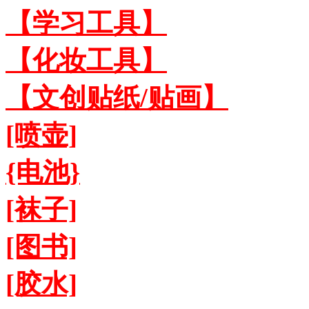
【学习工具】
【化妆工具】
【文创贴纸/贴画】
[喷壶]
{电池}
[袜子]
[图书]
[胶水]