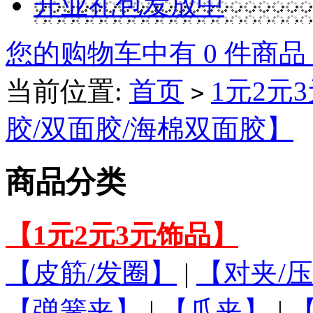
开业礼包发放中
您的购物车中有 0 件商品
当前位置:
首页
1元2元
>
胶/双面胶/海棉双面胶】
商品分类
【1元2元3元饰品】
【皮筋/发圈】
|
【对夹/压
【弹簧夹】
|
【爪夹】
|