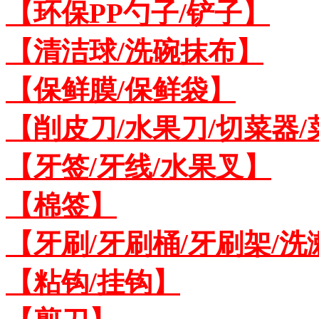
【环保PP勺子/铲子】
【清洁球/洗碗抹布】
【保鲜膜/保鲜袋】
【削皮刀/水果刀/切菜器
【牙签/牙线/水果叉】
【棉签】
【牙刷/牙刷桶/牙刷架/洗
【粘钩/挂钩】