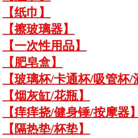
【纸巾】
【擦玻璃器】
【一次性用品】
【肥皂盒】
【玻璃杯/卡通杯/吸管杯/
【烟灰缸/花瓶】
【痒痒挠/健身锤/按摩器
【隔热垫/杯垫】