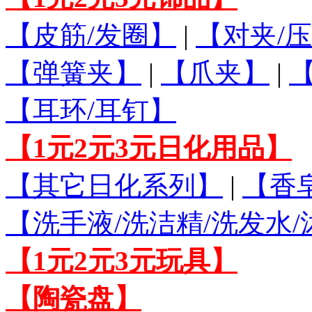
【皮筋/发圈】
|
【对夹/压
【弹簧夹】
|
【爪夹】
|
【耳环/耳钉】
【1元2元3元日化用品】
【其它日化系列】
|
【香
【洗手液/洗洁精/洗发水
【1元2元3元玩具】
【陶瓷盘】