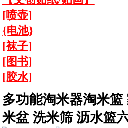
[喷壶]
{电池}
[袜子]
[图书]
[胶水]
多功能淘米器淘米篮 
米盆 洗米筛 沥水篮六B