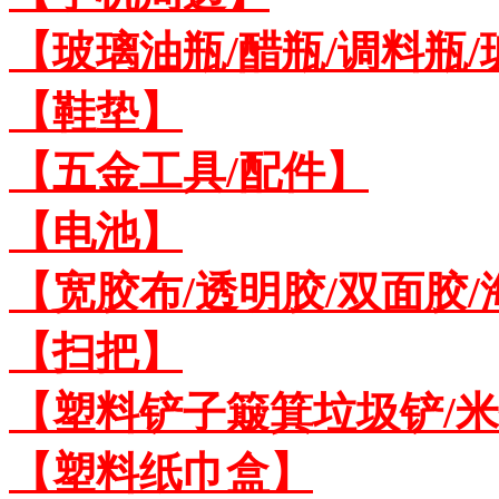
【玻璃油瓶/醋瓶/调料瓶
【鞋垫】
【五金工具/配件】
【电池】
【宽胶布/透明胶/双面胶
【扫把】
【塑料铲子簸箕垃圾铲/
【塑料纸巾盒】