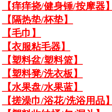
【痒痒挠/健身锤/按摩器
【隔热垫/杯垫】
【毛巾】
【衣服粘毛器】
【塑料盆/塑料篮】
【塑料凳/洗衣板】
【水果盘/水果蓝】
【搓澡巾/浴花/洗浴用品