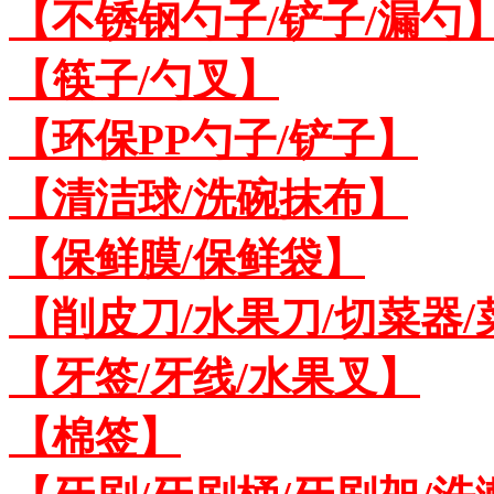
【不锈钢勺子/铲子/漏勺
【筷子/勺叉】
【环保PP勺子/铲子】
【清洁球/洗碗抹布】
【保鲜膜/保鲜袋】
【削皮刀/水果刀/切菜器
【牙签/牙线/水果叉】
【棉签】