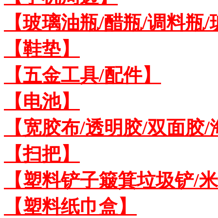
【玻璃油瓶/醋瓶/调料瓶
【鞋垫】
【五金工具/配件】
【电池】
【宽胶布/透明胶/双面胶
【扫把】
【塑料铲子簸箕垃圾铲/
【塑料纸巾盒】