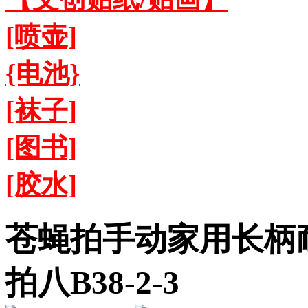
[喷壶]
{电池}
[袜子]
[图书]
[胶水]
苍蝇拍手动家用长柄
拍八B38-2-3