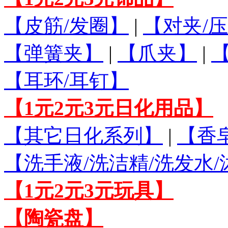
【皮筋/发圈】
|
【对夹/压
【弹簧夹】
|
【爪夹】
|
【耳环/耳钉】
【1元2元3元日化用品】
【其它日化系列】
|
【香
【洗手液/洗洁精/洗发水
【1元2元3元玩具】
【陶瓷盘】