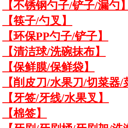
【不锈钢勺子/铲子/漏勺
【筷子/勺叉】
【环保PP勺子/铲子】
【清洁球/洗碗抹布】
【保鲜膜/保鲜袋】
【削皮刀/水果刀/切菜器
【牙签/牙线/水果叉】
【棉签】