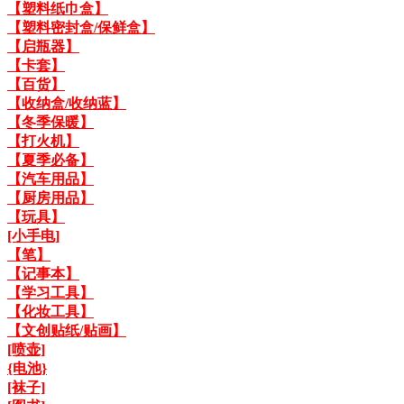
【塑料纸巾盒】
【塑料密封盒/保鲜盒】
【启瓶器】
【卡套】
【百货】
【收纳盒/收纳蓝】
【冬季保暖】
【打火机】
【夏季必备】
【汽车用品】
【厨房用品】
【玩具】
[小手电]
【笔】
【记事本】
【学习工具】
【化妆工具】
【文创贴纸/贴画】
[喷壶]
{电池}
[袜子]