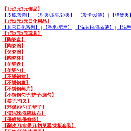
【1元2元3元饰品】
【皮筋/发圈】
|
【对夹/压夹/边夹】
|
【发卡/发箍】
|
【弹簧夹
【1元2元3元日化用品】
【其它日化系列】
|
【香皂/肥皂】
|
【洗衣粉/洗衣液】
|
【洗手
【1元2元3元玩具】
【陶瓷盘】
【陶瓷碗】
【仿瓷碗】
【陶瓷杯】
【仿瓷盘】
【仿瓷勺】
【不锈钢盆】
【不锈钢盘】
【不锈钢蒸片】
【不锈钢勺子/铲子/漏勺】
【筷子/勺叉】
【环保PP勺子/铲子】
【清洁球/洗碗抹布】
【保鲜膜/保鲜袋】
【削皮刀/水果刀/切菜器/菜板套装】