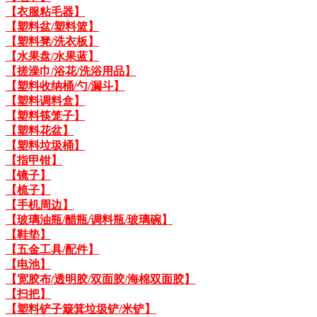
【衣服粘毛器】
【塑料盆/塑料篮】
【塑料凳/洗衣板】
【水果盘/水果蓝】
【搓澡巾/浴花/洗浴用品】
【塑料收纳桶/勺/漏斗】
【塑料调料盒】
【塑料筷笼子】
【塑料花盆】
【塑料垃圾桶】
【指甲钳】
【镜子】
【梳子】
【手机周边】
【玻璃油瓶/醋瓶/调料瓶/玻璃碗】
【鞋垫】
【五金工具/配件】
【电池】
【宽胶布/透明胶/双面胶/海棉双面胶】
【扫把】
【塑料铲子簸箕垃圾铲/米铲】