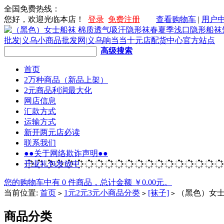
全国免费热线：
您好，欢迎光临本店！
登录
免费注册
查看购物车
|
用户
高级搜索
首页
2万种商品（新品上架）
2元商品利润最大化
网店信息
汇款方式
运输方式
新开两元店必读
联系我们
●●关于网络欺诈声明●●
开业礼包发放中
您的购物车中有 0 件商品，总计金额 ￥0.00元。
当前位置:
首页
1元2元3元小商品分类
[袜子]
（黑色）女士
>
>
>
商品分类