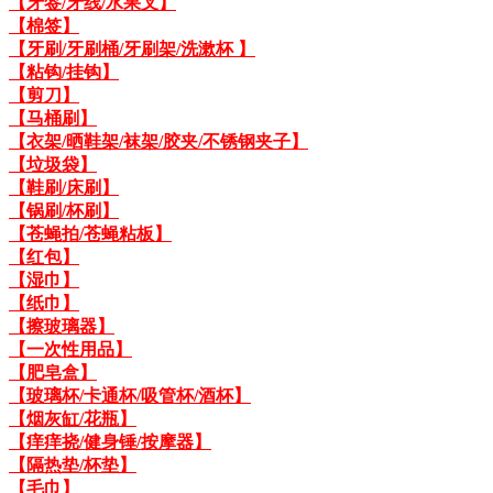
【牙签/牙线/水果叉】
【棉签】
【牙刷/牙刷桶/牙刷架/洗漱杯 】
【粘钩/挂钩】
【剪刀】
【马桶刷】
【衣架/晒鞋架/袜架/胶夹/不锈钢夹子】
【垃圾袋】
【鞋刷/床刷】
【锅刷/杯刷】
【苍蝇拍/苍蝇粘板】
【红包】
【湿巾】
【纸巾】
【擦玻璃器】
【一次性用品】
【肥皂盒】
【玻璃杯/卡通杯/吸管杯/酒杯】
【烟灰缸/花瓶】
【痒痒挠/健身锤/按摩器】
【隔热垫/杯垫】
【毛巾】