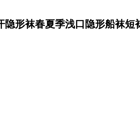
隐形袜春夏季浅口隐形船袜短袜、无