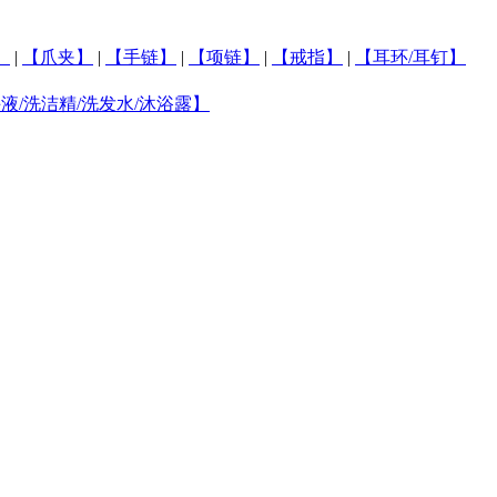
】
|
【爪夹】
|
【手链】
|
【项链】
|
【戒指】
|
【耳环/耳钉】
液/洗洁精/洗发水/沐浴露】