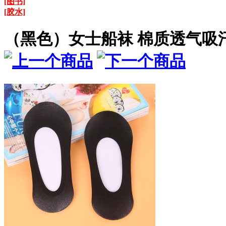
[图书]
[胶水]
（黑色）女士船袜 棉质透气吸汗