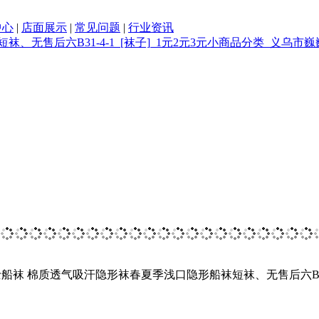
中心
|
店面展示
|
常见问题
|
行业资讯
船袜 棉质透气吸汗隐形袜春夏季浅口隐形船袜短袜、无售后六B31-