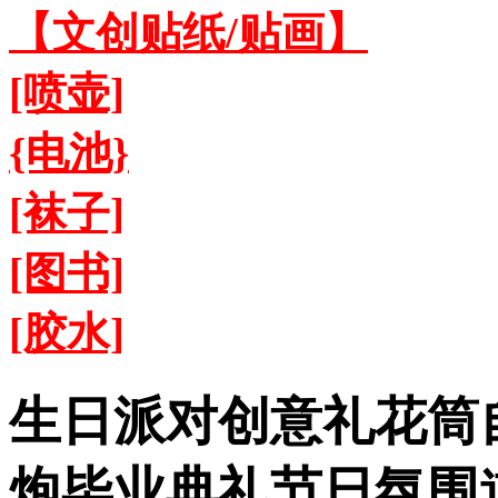
【文创贴纸/贴画】
[喷壶]
{电池}
[袜子]
[图书]
[胶水]
生日派对创意礼花筒
炮毕业典礼节日氛围