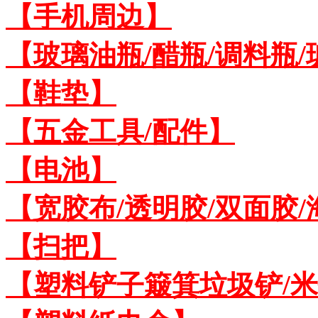
【手机周边】
【玻璃油瓶/醋瓶/调料瓶
【鞋垫】
【五金工具/配件】
【电池】
【宽胶布/透明胶/双面胶
【扫把】
【塑料铲子簸箕垃圾铲/