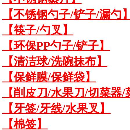
【不锈钢勺子/铲子/漏勺
【筷子/勺叉】
【环保PP勺子/铲子】
【清洁球/洗碗抹布】
【保鲜膜/保鲜袋】
【削皮刀/水果刀/切菜器
【牙签/牙线/水果叉】
【棉签】