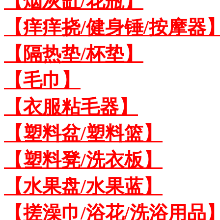
【烟灰缸/花瓶】
【痒痒挠/健身锤/按摩器
【隔热垫/杯垫】
【毛巾】
【衣服粘毛器】
【塑料盆/塑料篮】
【塑料凳/洗衣板】
【水果盘/水果蓝】
【搓澡巾/浴花/洗浴用品