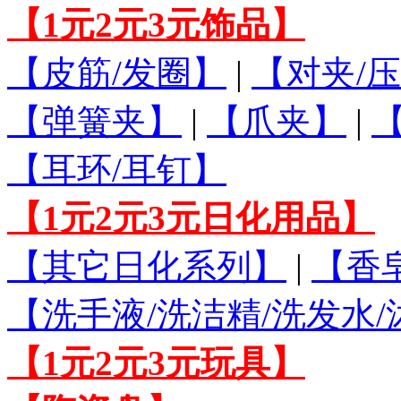
【1元2元3元饰品】
【皮筋/发圈】
|
【对夹/压
【弹簧夹】
|
【爪夹】
|
【耳环/耳钉】
【1元2元3元日化用品】
【其它日化系列】
|
【香
【洗手液/洗洁精/洗发水
【1元2元3元玩具】