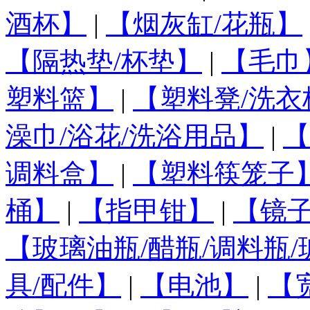
酒杯】
|
【烟灰缸/花瓶】
【隔热垫/杯垫】
|
【毛巾
塑料篮】
|
【塑料凳/洗衣
澡巾/浴花/洗浴用品】
|
【
调料盒】
|
【塑料筷笼子
桶】
|
【指甲钳】
|
【镜
【玻璃油瓶/醋瓶/调料瓶
具/配件】
|
【电池】
|
【