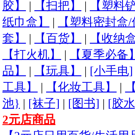
胶】
|
【扫把】
|
【塑料铲
纸巾盒】
|
【塑料密封盒/
套】
|
【百货】
|
【收纳盒
【打火机】
|
【夏季必备
品】
|
【玩具】
|
[小手电]
工具】
|
【化妆工具】
|
池}
|
[袜子]
|
[图书]
|
[胶水
2元店商品