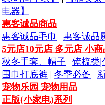
电器】
惠客诚品商品
惠客诚品毛巾
|
惠客诚品
5元店10元店 多元店 小
秋冬手套、帽子
|
镜梳类
围巾打底裤
|
冬季必备
|
宠物乐园 宠物用品
正版(小家电)系列