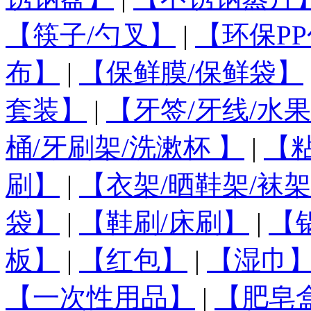
【筷子/勺叉】
|
【环保PP
布】
|
【保鲜膜/保鲜袋】
套装】
|
【牙签/牙线/水
桶/牙刷架/洗漱杯 】
|
【
刷】
|
【衣架/晒鞋架/袜架
袋】
|
【鞋刷/床刷】
|
【
板】
|
【红包】
|
【湿巾
【一次性用品】
|
【肥皂