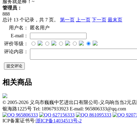
服务就是棒！~
管理员：
888
总计 13 个记录，共 7 页。
第一页
上一页
下一页
最末页
用户名：
匿名用户
E-mail：
评价等级：
评论内容：
相关商品
© 2005-2026 义乌市巍巍中艺进出口有限公司-义乌响当当
银海路1225号 Tel: 18967933923 E-mail: 965806333@qq.com
965806333
627156333
861095333
9207
ICP备案证书号:
浙ICP备14034513号-2