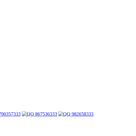
790357333
867536333
982658333