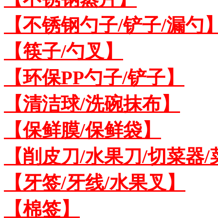
【不锈钢勺子/铲子/漏勺
【筷子/勺叉】
【环保PP勺子/铲子】
【清洁球/洗碗抹布】
【保鲜膜/保鲜袋】
【削皮刀/水果刀/切菜器
【牙签/牙线/水果叉】
【棉签】