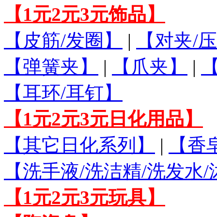
【1元2元3元饰品】
【皮筋/发圈】
|
【对夹/压
【弹簧夹】
|
【爪夹】
|
【耳环/耳钉】
【1元2元3元日化用品】
【其它日化系列】
|
【香
【洗手液/洗洁精/洗发水
【1元2元3元玩具】