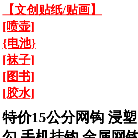
【文创贴纸/贴画】
[喷壶]
{电池}
[袜子]
[图书]
[胶水]
特价15公分网钩 浸
勾 手机挂钩 金属网钩A