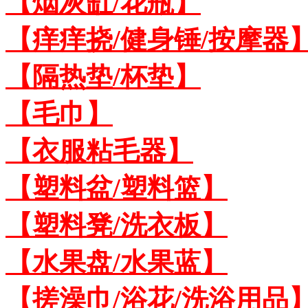
【烟灰缸/花瓶】
【痒痒挠/健身锤/按摩器
【隔热垫/杯垫】
【毛巾】
【衣服粘毛器】
【塑料盆/塑料篮】
【塑料凳/洗衣板】
【水果盘/水果蓝】
【搓澡巾/浴花/洗浴用品