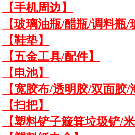
【手机周边】
【玻璃油瓶/醋瓶/调料瓶
【鞋垫】
【五金工具/配件】
【电池】
【宽胶布/透明胶/双面胶
【扫把】
【塑料铲子簸箕垃圾铲/