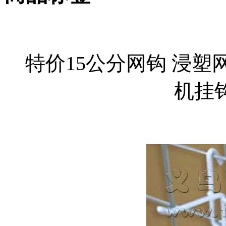
特价15公分网钩 浸塑
机挂