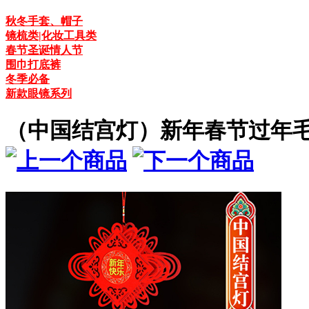
秋冬手套、帽子
镜梳类|化妆工具类
春节圣诞情人节
围巾打底裤
冬季必备
新款眼镜系列
（中国结宫灯）新年春节过年