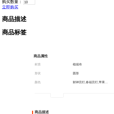
购买数量：
立即购买
商品描述
商品标签
商品属性
材质
植绒布
形状
圆形
颜色
财神宫灯,春福宫灯,苹果宫灯,八角宫灯,福袋宫灯,中国结宫灯,元宝宫灯
商品描述