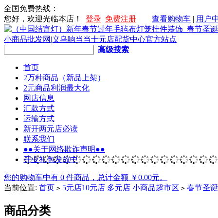
全国免费热线：
您好，欢迎光临本店！
登录
免费注册
查看购物车
|
用户
高级搜索
首页
2万种商品（新品上架）
2元商品利润最大化
网店信息
汇款方式
运输方式
新开两元店必读
联系我们
●●关于网络欺诈声明●●
开业礼包发放中
您的购物车中有 0 件商品，总计金额 ￥0.00元。
当前位置:
首页
5元店10元店 多元店 小商品超市区
春节圣诞
>
>
商品分类