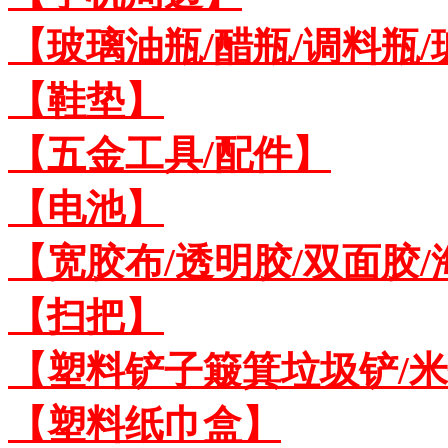
【玻璃油瓶/醋瓶/调料瓶
【鞋垫】
【五金工具/配件】
【电池】
【宽胶布/透明胶/双面胶
【扫把】
【塑料铲子簸箕垃圾铲/
【塑料纸巾盒】