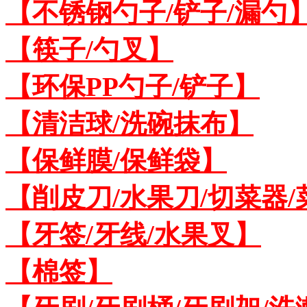
【不锈钢勺子/铲子/漏勺
【筷子/勺叉】
【环保PP勺子/铲子】
【清洁球/洗碗抹布】
【保鲜膜/保鲜袋】
【削皮刀/水果刀/切菜器
【牙签/牙线/水果叉】
【棉签】