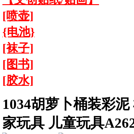
[喷壶]
{电池}
[袜子]
[图书]
[胶水]
1034胡萝卜桶装彩泥
家玩具 儿童玩具A26