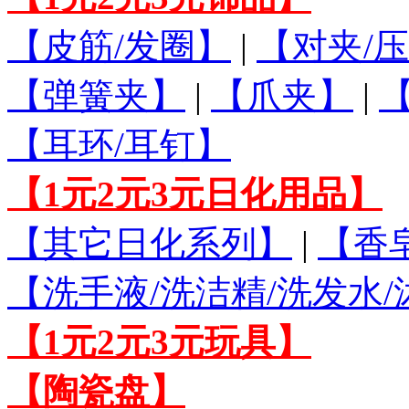
【皮筋/发圈】
|
【对夹/压
【弹簧夹】
|
【爪夹】
|
【耳环/耳钉】
【1元2元3元日化用品】
【其它日化系列】
|
【香
【洗手液/洗洁精/洗发水
【1元2元3元玩具】
【陶瓷盘】