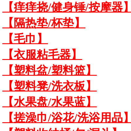
【痒痒挠/健身锤/按摩器
【隔热垫/杯垫】
【毛巾】
【衣服粘毛器】
【塑料盆/塑料篮】
【塑料凳/洗衣板】
【水果盘/水果蓝】
【搓澡巾/浴花/洗浴用品