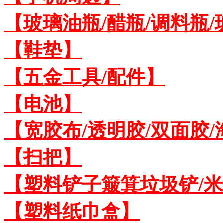
【玻璃油瓶/醋瓶/调料瓶
【鞋垫】
【五金工具/配件】
【电池】
【宽胶布/透明胶/双面胶
【扫把】
【塑料铲子簸箕垃圾铲/
【塑料纸巾盒】