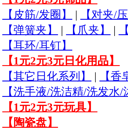
【皮筋/发圈】
|
【对夹/压
【弹簧夹】
|
【爪夹】
|
【耳环/耳钉】
【1元2元3元日化用品】
【其它日化系列】
|
【香
【洗手液/洗洁精/洗发水
【1元2元3元玩具】
【陶瓷盘】