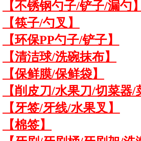
【不锈钢勺子/铲子/漏勺
【筷子/勺叉】
【环保PP勺子/铲子】
【清洁球/洗碗抹布】
【保鲜膜/保鲜袋】
【削皮刀/水果刀/切菜器
【牙签/牙线/水果叉】
【棉签】