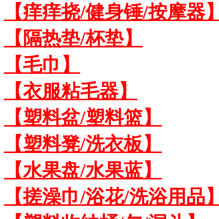
【痒痒挠/健身锤/按摩器
【隔热垫/杯垫】
【毛巾】
【衣服粘毛器】
【塑料盆/塑料篮】
【塑料凳/洗衣板】
【水果盘/水果蓝】
【搓澡巾/浴花/洗浴用品