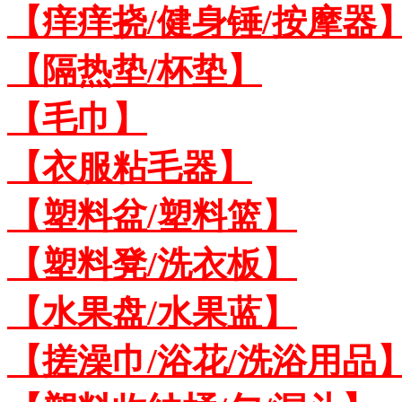
【痒痒挠/健身锤/按摩器
【隔热垫/杯垫】
【毛巾】
【衣服粘毛器】
【塑料盆/塑料篮】
【塑料凳/洗衣板】
【水果盘/水果蓝】
【搓澡巾/浴花/洗浴用品