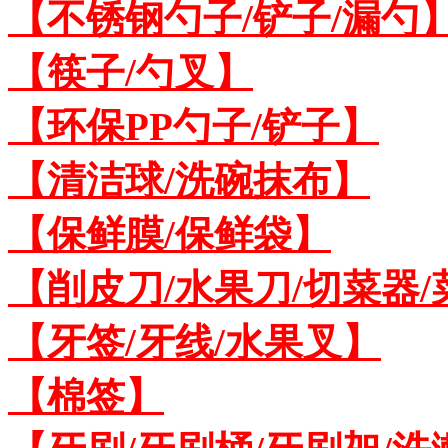
【不锈钢勺子/铲子/漏勺
【筷子/勺叉】
【环保PP勺子/铲子】
【清洁球/洗碗抹布】
【保鲜膜/保鲜袋】
【削皮刀/水果刀/切菜器
【牙签/牙线/水果叉】
【棉签】