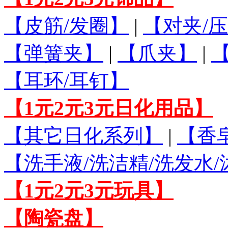
【皮筋/发圈】
|
【对夹/压
【弹簧夹】
|
【爪夹】
|
【耳环/耳钉】
【1元2元3元日化用品】
【其它日化系列】
|
【香
【洗手液/洗洁精/洗发水
【1元2元3元玩具】
【陶瓷盘】