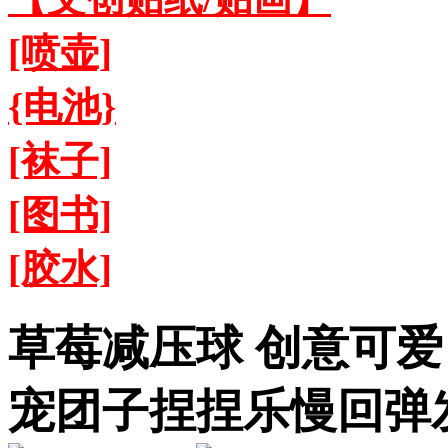
[喷壶]
{电池}
[袜子]
[图书]
[胶水]
草莓减压球 创意可爱
宠团子捏捏乐慢回弹发泄