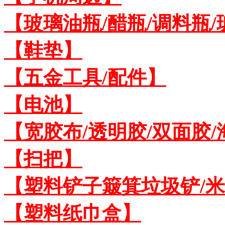
【玻璃油瓶/醋瓶/调料瓶
【鞋垫】
【五金工具/配件】
【电池】
【宽胶布/透明胶/双面胶
【扫把】
【塑料铲子簸箕垃圾铲/
【塑料纸巾盒】