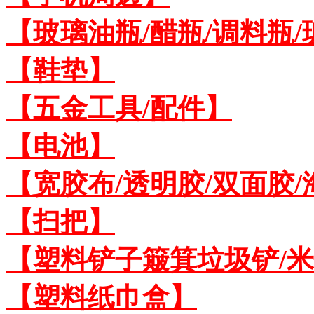
【玻璃油瓶/醋瓶/调料瓶
【鞋垫】
【五金工具/配件】
【电池】
【宽胶布/透明胶/双面胶
【扫把】
【塑料铲子簸箕垃圾铲/
【塑料纸巾盒】