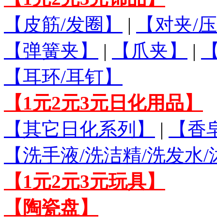
【皮筋/发圈】
|
【对夹/压
【弹簧夹】
|
【爪夹】
|
【耳环/耳钉】
【1元2元3元日化用品】
【其它日化系列】
|
【香
【洗手液/洗洁精/洗发水
【1元2元3元玩具】
【陶瓷盘】