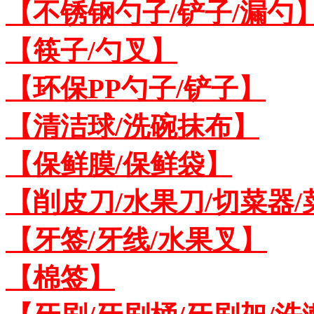
【不锈钢勺子/铲子/漏勺
【筷子/勺叉】
【环保PP勺子/铲子】
【清洁球/洗碗抹布】
【保鲜膜/保鲜袋】
【削皮刀/水果刀/切菜器
【牙签/牙线/水果叉】
【棉签】