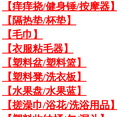
【痒痒挠/健身锤/按摩器
【隔热垫/杯垫】
【毛巾】
【衣服粘毛器】
【塑料盆/塑料篮】
【塑料凳/洗衣板】
【水果盘/水果蓝】
【搓澡巾/浴花/洗浴用品