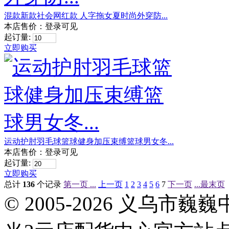
混款新款社会网红款 人字拖女夏时尚外穿防...
本店售价：
登录可见
起订量:
立即购买
运动护肘羽毛球篮球健身加压束缚篮球男女冬...
本店售价：
登录可见
起订量:
立即购买
总计
136
个记录
第一页 ...
上一页
1
2
3
4
5
6
7
下一页
...最末页
© 2005-2026 义乌