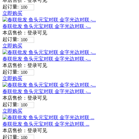
本店售价：
登录可见
起订量:
立即购买
春联批发 鱼头元宝对联 金字光边对联 -...
本店售价：
登录可见
起订量:
立即购买
春联批发 鱼头元宝对联 金字光边对联 -...
本店售价：
登录可见
起订量:
立即购买
春联批发 鱼头元宝对联 金字光边对联 -...
本店售价：
登录可见
起订量:
立即购买
春联批发 鱼头元宝对联 金字光边对联 ...
本店售价：
登录可见
起订量: