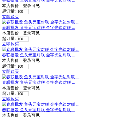
春联批发 鱼头元宝对联 金字光边对联 ...
本店售价：
登录可见
起订量:
立即购买
春联批发 鱼头元宝对联 金字光边对联 ...
本店售价：
登录可见
起订量:
立即购买
春联批发 鱼头元宝对联 金字光边对联 ...
本店售价：
登录可见
起订量:
立即购买
春联批发 鱼头元宝对联 金字光边对联 ...
本店售价：
登录可见
起订量:
立即购买
春联批发 鱼头元宝对联 金字光边对联 ...
本店售价：
登录可见