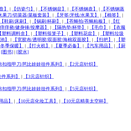
盘】
|
【仿瓷勺】
|
【不锈钢盆】
|
【不锈钢盘】
|
【不锈钢蒸
水果刀/切菜器/菜板套装】
|
【牙签/牙线/水果叉】
|
【棉签】
|
【鞋刷/床刷】
|
【锅刷/杯刷】
|
【苍蝇拍/苍蝇粘板】
|
【红
痒痒挠/健身锤/按摩器】
|
【隔热垫/杯垫】
|
【毛巾】
|
【衣服
【塑料调料盒】
|
【塑料筷笼子】
|
【塑料花盆】
|
【塑料垃圾
池】
|
【宽胶布/透明胶/双面胶/海棉双面胶】
|
【扫把】
|
【塑
【冬季保暖】
|
【打火机】
|
【夏季必备】
|
【汽车用品】
|
【厨
|
[图书]
|
[胶水]
匙扣指甲刀/芭比娃娃挂件系列】
|
【2元店针织】
挂件系列】
|
【3元店针织】
匙扣指甲刀/芭比娃娃挂件系列】
|
【5元店针织】
织用品】
|
【10元店化妆工具】
|
【10元店精美太空杯】