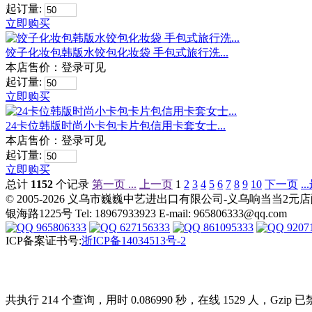
起订量:
立即购买
饺子化妆包韩版水饺包化妆袋 手包式旅行洗...
本店售价：
登录可见
起订量:
立即购买
24卡位韩版时尚小卡包卡片包信用卡套女士...
本店售价：
登录可见
起订量:
立即购买
总计
1152
个记录
第一页 ...
上一页
1
2
3
4
5
6
7
8
9
10
下一页
.
© 2005-2026 义乌市巍巍中艺进出口有限公司-义乌响当当
银海路1225号 Tel: 18967933923 E-mail: 965806333@qq.com
965806333
627156333
861095333
9207
ICP备案证书号:
浙ICP备14034513号-2
共执行 214 个查询，用时 0.086990 秒，在线 1529 人，Gzip 