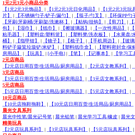
1元2元3元小商品分类
【1元2元3元饰品】
|
【1元2元3元日化用品】
|
【1元2元3元玩
片】
|
【不锈钢勺子/铲子/漏勺】
|
【筷子/勺叉】
|
【环保PP勺
【牙刷/牙刷桶/牙刷架/洗漱杯 】
|
【粘钩/挂钩】
|
【剪刀】
|
【
包】
|
【湿巾】
|
【纸巾】
|
【擦玻璃器】
|
【一次性用品】
|
【
粘毛器】
|
【塑料盆/塑料篮】
|
【塑料凳/洗衣板】
|
【水果盘/
桶】
|
【指甲钳】
|
【镜子】
|
【梳子】
|
【手机周边】
|
【玻璃
料铲子簸箕垃圾铲/米铲】
|
【塑料纸巾盒】
|
【塑料密封盒/保
房用品】
|
【玩具】
|
[小手电]
|
【笔】
|
【记事本】
|
【学习工
2元店商品
【2元店日用百货/生活用品/厨房用品】
|
【2元店文教系列】
|
3元店商品
【3元店日用百货/生活用品/厨房用品】
|
【3元店文教系列】
|
5元店商品
【5元店日用百货/生活用品/厨房用品】
|
【5元店文教系列】
|
10元店商品
【10元店拖鞋拖鞋】
|
【10元店日用百货/生活用品/厨房用品】
晨光文具系列
晨光中性笔/晨光记号笔
|
晨光铅笔
|
晨光学习工具/橡皮
|
晨光
精美玩具
【2元店玩具系列】
|
【3元店玩具系列】
|
【5元店玩具系列】