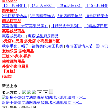
日化商品
【2元店日化】
|
【3元店日化】
|
【5元店日化】
|
【10元店日
精美饰品
2元店精美饰品
|
3元店精美饰品
|
5元店精美饰品
|
10元店精美
精品店商品
高端香薰（米可宾果品牌）
|
【精品皮带系列】
|
【精品店日用
惠客诚品商品
惠客诚品毛巾
|
惠客诚品厨房用品
5元店10元店 多元店 小商品超市区
秋冬手套、帽子
|
镜梳类|化妆工具类
|
春节圣诞情人节
|
围巾打
宠物乐园 宠物用品
正版(小家电)系列
佛教藏教用品
外贸小家电厨具
【耳机】
{杂款}
新品上市
显示方式：
厨房不锈钢过滤网洗菜盆防堵水池地漏网下水...
本店售价：
登录可见