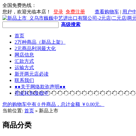
全国免费热线：
您好，欢迎光临本店！
登录
免费注册
查看购物车
|
用户
高级搜索
首页
2万种商品（新品上架）
2元商品利润最大化
网店信息
汇款方式
运输方式
新开两元店必读
联系我们
●●关于网络欺诈声明●●
开业礼包发放中
您的购物车中有 0 件商品，总计金额 ￥0.00元。
当前位置:
首页
新品上市
>
商品分类