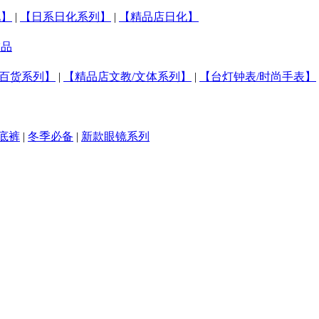
化】
|
【日系日化系列】
|
【精品店日化】
饰品
百货系列】
|
【精品店文教/文体系列】
|
【台灯钟表/时尚手表】
底裤
|
冬季必备
|
新款眼镜系列