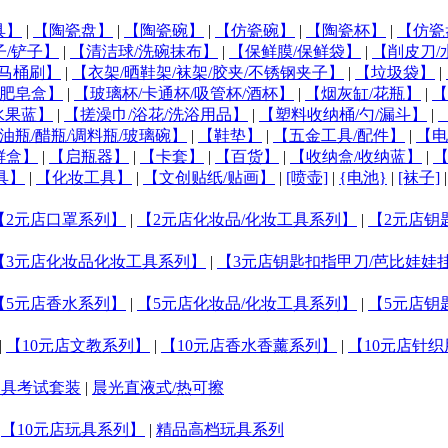
具】
|
【陶瓷盘】
|
【陶瓷碗】
|
【仿瓷碗】
|
【陶瓷杯】
|
【仿瓷
子/铲子】
|
【清洁球/洗碗抹布】
|
【保鲜膜/保鲜袋】
|
【削皮刀/
马桶刷】
|
【衣架/晒鞋架/袜架/胶夹/不锈钢夹子】
|
【垃圾袋】
|
肥皂盒】
|
【玻璃杯/卡通杯/吸管杯/酒杯】
|
【烟灰缸/花瓶】
|
【
水果蓝】
|
【搓澡巾/浴花/洗浴用品】
|
【塑料收纳桶/勺/漏斗】
|
油瓶/醋瓶/调料瓶/玻璃碗】
|
【鞋垫】
|
【五金工具/配件】
|
【电
鲜盒】
|
【启瓶器】
|
【卡套】
|
【百货】
|
【收纳盒/收纳蓝】
|
具】
|
【化妆工具】
|
【文创贴纸/贴画】
|
[喷壶]
|
{电池}
|
[袜子]
【2元店口罩系列】
|
【2元店化妆品/化妆工具系列】
|
【2元店钥
【3元店化妆品化妆工具系列】
|
【3元店钥匙扣指甲刀/芭比娃娃
【5元店香水系列】
|
【5元店化妆品/化妆工具系列】
|
【5元店钥
|
【10元店文教系列】
|
【10元店香水香薰系列】
|
【10元店针
文具考试套装
|
晨光直液式/热可擦
|
【10元店玩具系列】
|
精品高档玩具系列